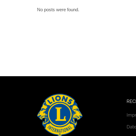
No posts were found.
REC
Imp
Date