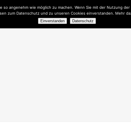
e so angenehm wie möglich zu machen. Wenn Sie mit der Nutzung der We
sen zum Datenschutz und zu unseren Cookies einverstanden. Mehr daz
EITE
DER E.V.
NEUIGKEITEN
AKTIVITÄTEN
S
Einverstanden
Datenschutz