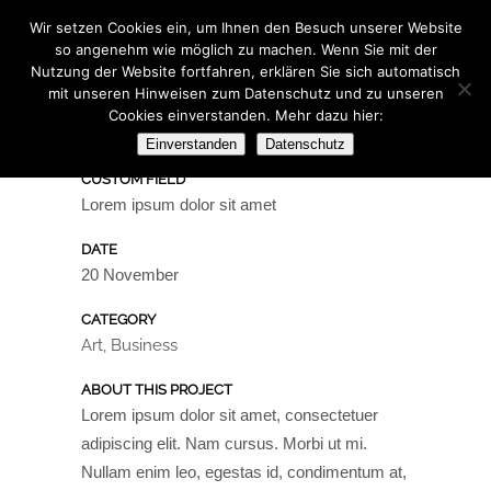
Wir setzen Cookies ein, um Ihnen den Besuch unserer Website
so angenehm wie möglich zu machen. Wenn Sie mit der
Nutzung der Website fortfahren, erklären Sie sich automatisch
mit unseren Hinweisen zum Datenschutz und zu unseren
Cookies einverstanden. Mehr dazu hier:
ART & DESIGN BLVD
Einverstanden
Datenschutz
Typi non habent claritatem insitam
CUSTOM FIELD
Lorem ipsum dolor sit amet
DATE
20 November
CATEGORY
Art, Business
ABOUT THIS PROJECT
Lorem ipsum dolor sit amet, consectetuer
adipiscing elit. Nam cursus. Morbi ut mi.
Nullam enim leo, egestas id, condimentum at,