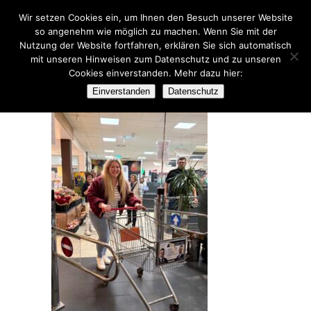
Wir setzen Cookies ein, um Ihnen den Besuch unserer Website
so angenehm wie möglich zu machen. Wenn Sie mit der
Nutzung der Website fortfahren, erklären Sie sich automatisch
mit unseren Hinweisen zum Datenschutz und zu unseren
Cookies einverstanden. Mehr dazu hier:
IMG_9176
Einverstanden
Datenschutz