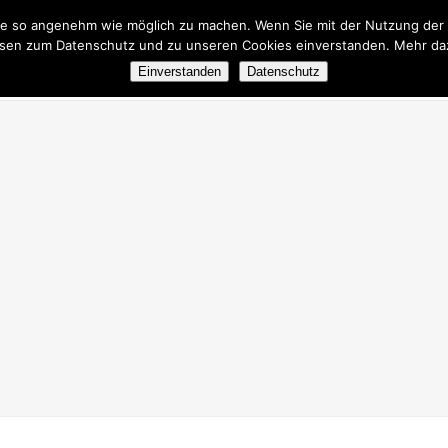
e so angenehm wie möglich zu machen. Wenn Sie mit der Nutzung der We
sen zum Datenschutz und zu unseren Cookies einverstanden. Mehr daz
EITE
DER E.V.
NEUIGKEITEN
AKTIVITÄTEN
S
Einverstanden
Datenschutz