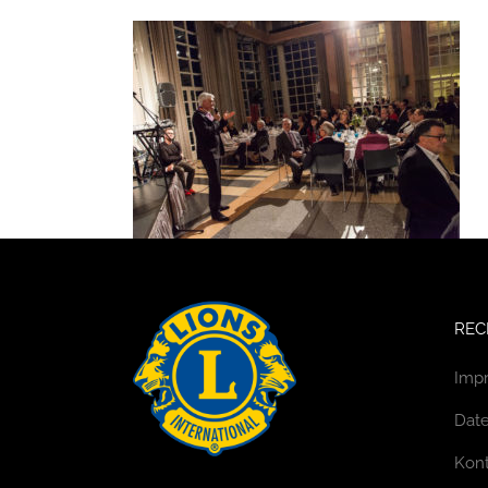
REC
Imp
Date
Kont