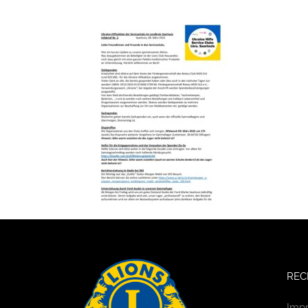
REC
Imp